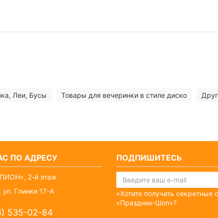
ка, Леи, Бусы
Товары для вечеринки в стиле диско
Друг
С ПО АДРЕСУ
ПОДПИШИТЕСЬ
ПИОН», 2-й этаж
 ул. Глинки 17-А
«Хотите получать секретные 
«Праздник-Шоп»?
6) 535-02-84