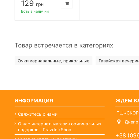
129
грн
Есть в наличии
Товар встречается в категориях
Очки карнавальные, прикольные
Гавайская вечерин
ИНФОРМАЦИЯ
ЖДЕМ ВА
ТЦ «СКОР
Свяжитесь с нами
Днепр,
О нас интернет-магазин оригинальных
подарков - PrazdnikShop
+38 (09