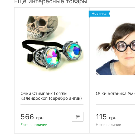
Еще интересные товары
Новинка
Очки Стимпанк Гогглы
Очки Ботаника Ум
Калейдоскоп (серебро антик)
TW-L914
566
115
грн
грн
Есть в наличии
Нет в наличии