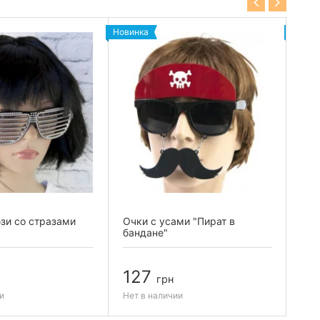
Новинка
Новин
зи со стразами
Очки с усами "Пират в
Очк
бандане"
(ор
127
1
грн
и
Нет в наличии
Нет 