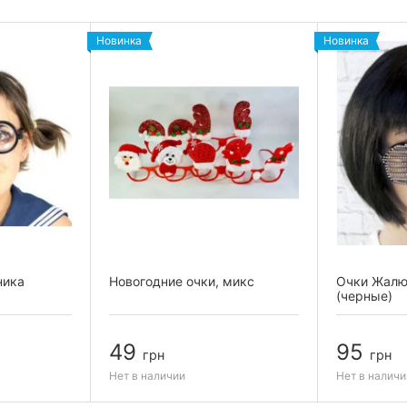
Новинка
Новинка
ника
Новогодние очки, микс
Очки Жалю
(черные)
49
95
грн
грн
Нет в наличии
Нет в наличи