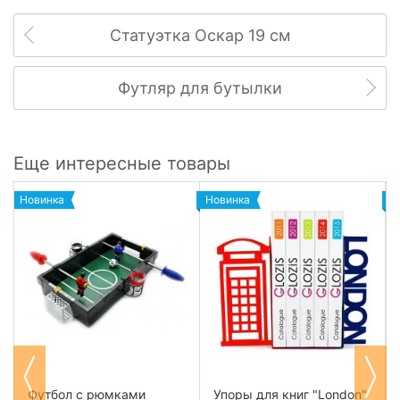
Статуэтка Оскар 19 см
Футляр для бутылки
Еще интересные товары
Новинка
Новинка
Н
Футбол с рюмками
Упоры для книг "London"