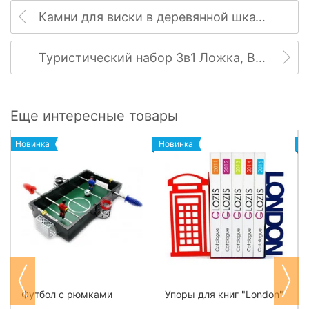
Камни для виски в деревянной шкатулке
Туристический набор 3в1 Ложка, Вилка, Нож
Еще интересные товары
Новинка
Новинка
Н
Футбол с рюмками
Упоры для книг "London"