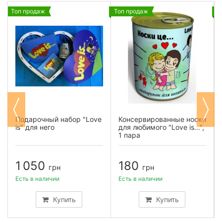
Топ продаж
Топ продаж
Т
Подарочный набор "Love
Консервированные носки
is" для него
для любимого "Love is...",
1 пара
1 050
180
грн
грн
Есть в наличии
Есть в наличии
Купить
Купить