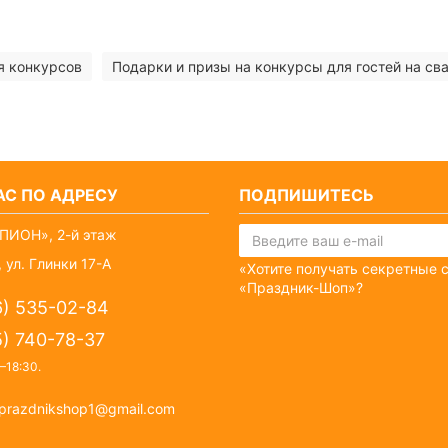
я конкурсов
Подарки и призы на конкурсы для гостей на св
С ПО АДРЕСУ
ПОДПИШИТЕСЬ
ПИОН», 2-й этаж
 ул. Глинки 17-А
«Хотите получать секретные 
«Праздник-Шоп»?
6) 535-02-84
5) 740-78-37
–18:30
.
prazdnikshop1@gmail.com