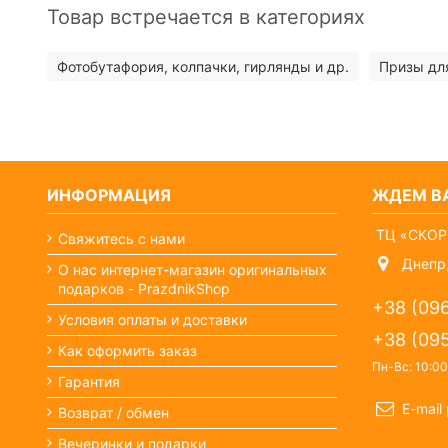
Товар встречается в категориях
Фотобутафория, колпачки, гирлянды и др.
Призы дл
ИНФОРМАЦИЯ
ЖДЕМ ВА
ТЦ «СКОР
Свяжитесь с нами
Днепр,
О нас интернет-магазин оригинальных
подарков - PrazdnikShop
+38 (09
Условия оплаты и доставки
+38 (09
Как оформить заказ
Пн-Вс: 10:00
Гарантия
E-mail
Возврат / обмен
Вечеринки и подарки