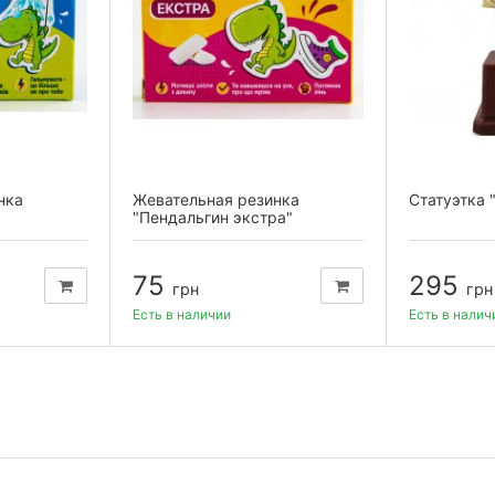
нка
Жевательная резинка
Статуэтка 
"
"Пендальгин экстра"
75
295
грн
грн
Есть в наличии
Есть в налич