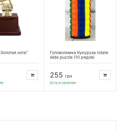
"Золотая нота"
Головоломка Кукуруза rotate
Куб
slide puzzle (10 рядов)
255
1
грн
ии
Есть в наличии
Есть