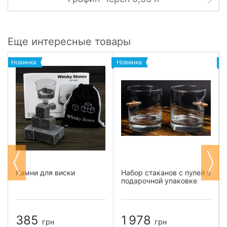
Еще интересные товары
Новинка
Новинка
Н
Камни для виски
Набор стаканов с пулей в
подарочной упаковке
385
1 978
грн
грн