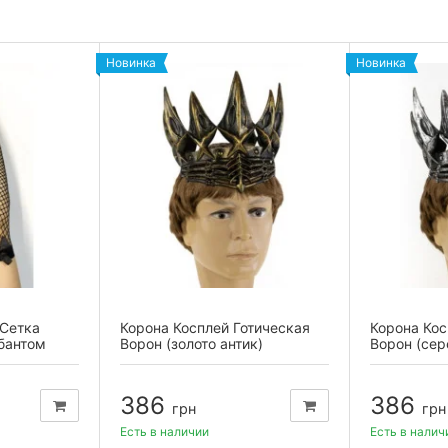
Новинка
Новинка
Сетка
Корона Косплей Готическая
Корона Кос
бантом
Ворон (золото антик)
Ворон (сер
386
386
грн
грн
Есть в наличии
Есть в налич