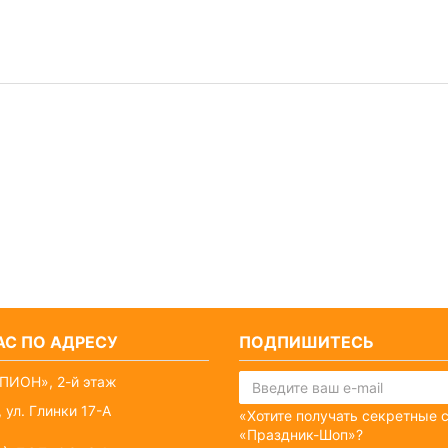
С ПО АДРЕСУ
ПОДПИШИТЕСЬ
ПИОН», 2-й этаж
 ул. Глинки 17-А
«Хотите получать секретные 
«Праздник-Шоп»?