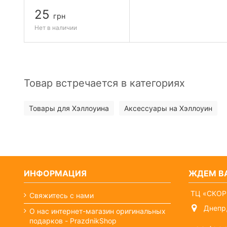
25
грн
Нет в наличии
Товар встречается в категориях
Товары для Хэллоуина
Аксессуары на Хэллоуин
ИНФОРМАЦИЯ
ЖДЕМ ВА
ТЦ «СКОР
Свяжитесь с нами
Днепр,
О нас интернет-магазин оригинальных
подарков - PrazdnikShop