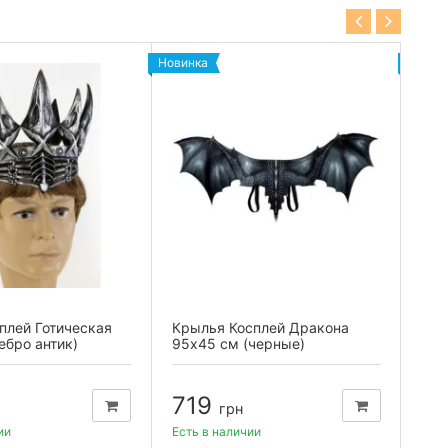
Новинка
Новин
плей Готическая
Крылья Косплей Дракона
Кры
ебро антик)
95х45 см (черные)
95х
719
7
грн
ии
Есть в наличии
Есть