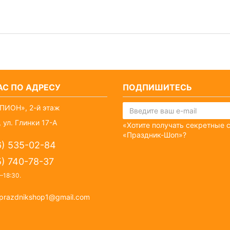
С ПО АДРЕСУ
ПОДПИШИТЕСЬ
ПИОН», 2-й этаж
 ул. Глинки 17-А
«Хотите получать секретные 
«Праздник-Шоп»?
6) 535-02-84
5) 740-78-37
–18:30
.
prazdnikshop1@gmail.com