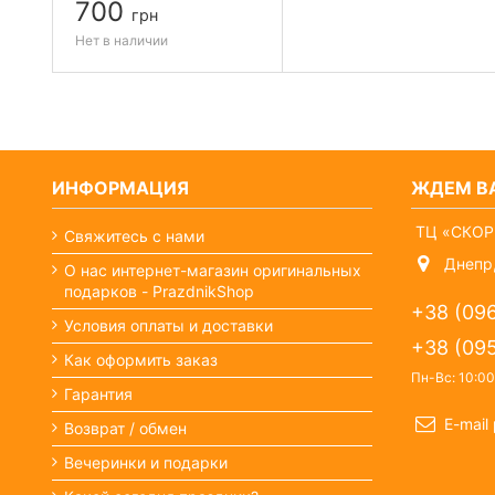
700
грн
Нет в наличии
ИНФОРМАЦИЯ
ЖДЕМ ВА
ТЦ «СКОР
Свяжитесь с нами
Днепр,
О нас интернет-магазин оригинальных
подарков - PrazdnikShop
+38 (09
Условия оплаты и доставки
+38 (09
Как оформить заказ
Пн-Вс: 10:00
Гарантия
E-mail
Возврат / обмен
Вечеринки и подарки