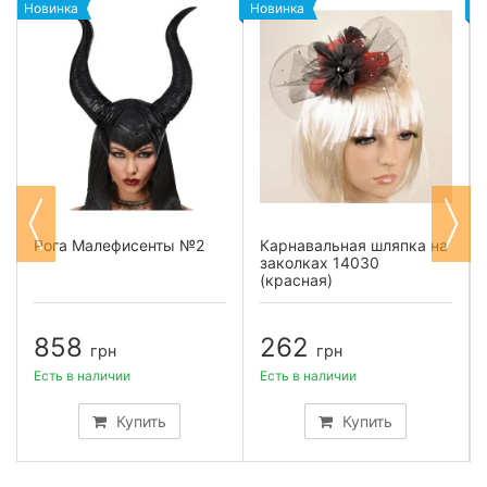
Новинка
Новинка
Н
Рога Малефисенты №2
Карнавальная шляпка на
заколках 14030
(красная)
858
262
грн
грн
Есть в наличии
Есть в наличии
Купить
Купить