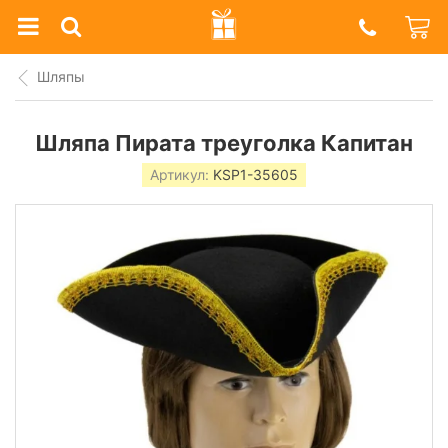
Prazdnik
Shop
Шляпы
Шляпа Пирата треуголка Капитан
Артикул:
KSР1-35605