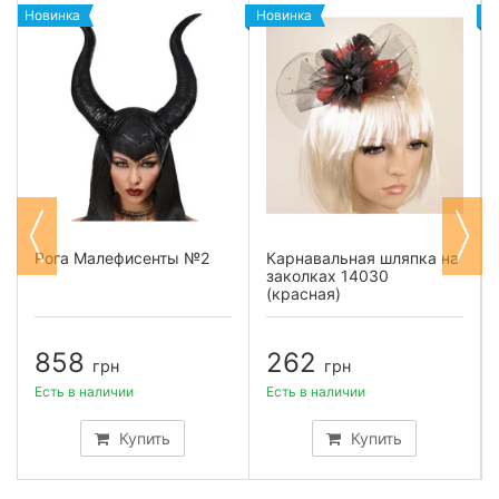
Новинка
Новинка
Н
Рога Малефисенты №2
Карнавальная шляпка на
заколках 14030
(красная)
858
262
грн
грн
Есть в наличии
Есть в наличии
Купить
Купить