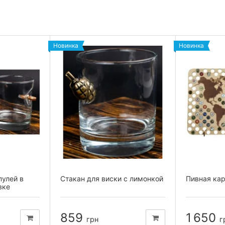
Новинка
Новинка
пулей в
Стакан для виски с лимонкой
Пивная ка
вке
859
1 650
грн
г