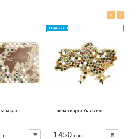
Новинка
Новин
рта мира
Пивная карта Украины
Гру
1 450
4
рн
грн