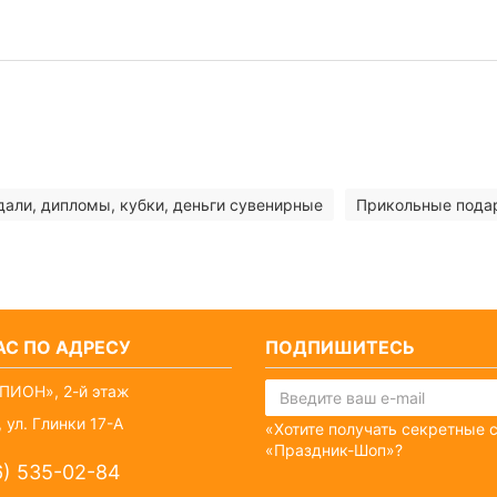
али, дипломы, кубки, деньги сувенирные
Прикольные пода
С ПО АДРЕСУ
ПОДПИШИТЕСЬ
ПИОН», 2-й этаж
 ул. Глинки 17-А
«Хотите получать секретные 
«Праздник-Шоп»?
6) 535-02-84