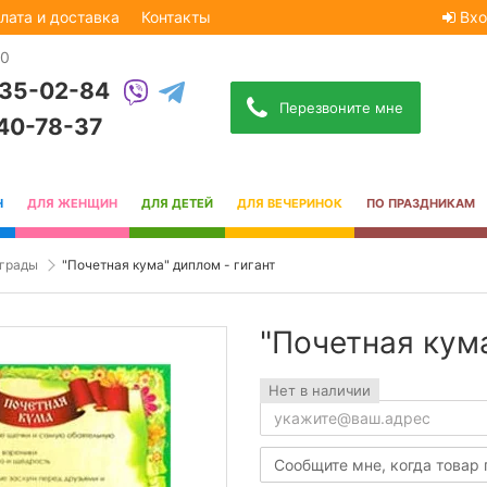
лата и доставка
Контакты
Вхо
30
535-02-84
Перезвоните мне
740-78-37
Н
ДЛЯ ЖЕНЩИН
ДЛЯ ДЕТЕЙ
ДЛЯ ВЕЧЕРИНОК
ПО ПРАЗДНИКАМ
аграды
"Почетная кума" диплом - гигант
"Почетная кума
Нет в наличии
Сообщите мне, когда товар