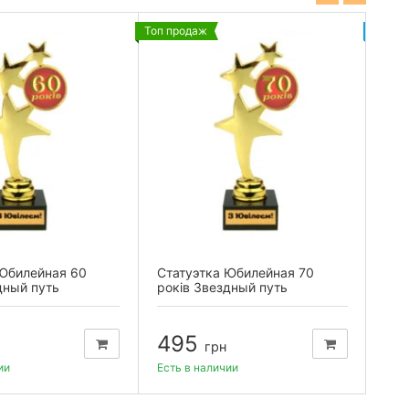
Топ продаж
Новин
 Юбилейная 60
Статуэтка Юбилейная 70
Мед
дный путь
років Звездный путь
бух
495
2
грн
ии
Есть в наличии
Есть