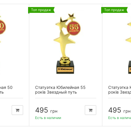
Топ продаж
Топ продаж
ная 50
Статуэтка Юбилейная 55
Статуэтка
ть
років Звездный путь
років Звез
495
495
грн
грн
Есть в наличии
Есть в налич