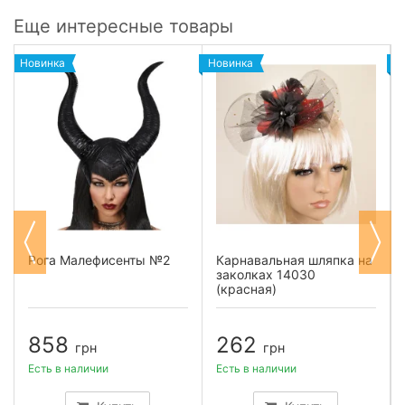
Еще интересные товары
Новинка
Новинка
Н
Рога Малефисенты №2
Карнавальная шляпка на
заколках 14030
(красная)
858
262
грн
грн
Есть в наличии
Есть в наличии