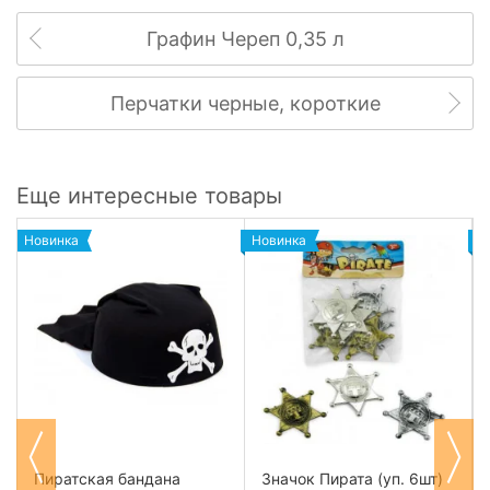
Графин Череп 0,35 л
Перчатки черные, короткие
Еще интересные товары
Новинка
Новинка
Н
Пиратская бандана
Значок Пирата (уп. 6шт)