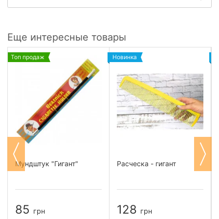
Еще интересные товары
Топ продаж
Новинка
Н
Мундштук "Гигант"
Расческа - гигант
85
128
грн
грн