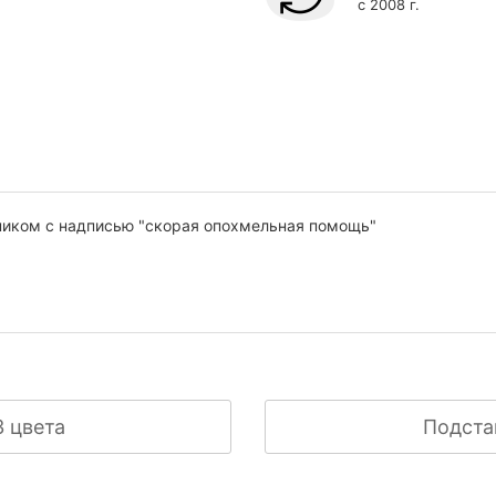
с 2008 г.
ником с надписью "скорая опохмельная помощь"
3 цвета
Подста