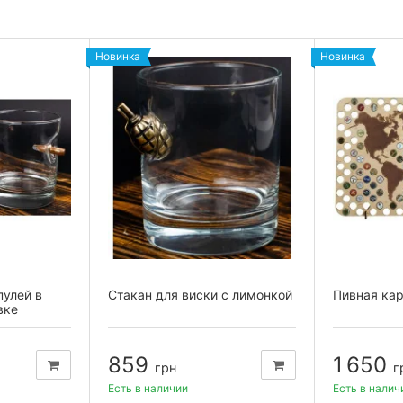
Новинка
Новинка
пулей в
Стакан для виски с лимонкой
Пивная ка
вке
859
1 650
грн
г
Есть в наличии
Есть в налич