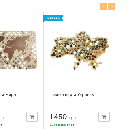
Новинка
Новин
рта мира
Пивная карта Украины
Гру
1 450
4
рн
грн
ии
Есть в наличии
Есть