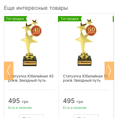
Еще интересные товары
Топ продаж
Топ продаж
Т
Статуэтка Юбилейная 45
Статуэтка Юбилейная 50
років Звездный путь
років Звездный путь
495
495
грн
грн
Есть в наличии
Есть в наличии