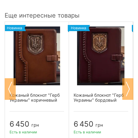
Еще интересные товары
Новинка
Новинка
Н
Кожаный блокнот "Герб
Кожаный блокнот "Герб
Украины" коричневый
Украины" бордовый
6 450
6 450
грн
грн
Есть в наличии
Есть в наличии