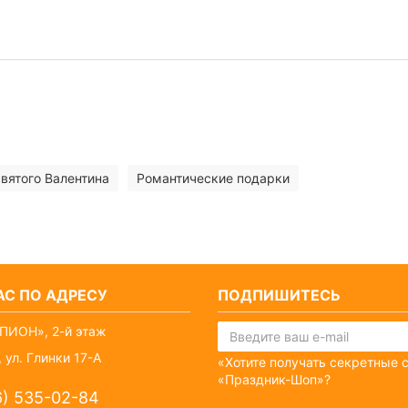
святого Валентина
Романтические подарки
С ПО АДРЕСУ
ПОДПИШИТЕСЬ
ПИОН», 2-й этаж
 ул. Глинки 17-А
«Хотите получать секретные 
«Праздник-Шоп»?
6) 535-02-84