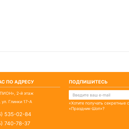
С ПО АДРЕСУ
ПОДПИШИТЕСЬ
ПИОН», 2-й этаж
 ул. Глинки 17-А
«Хотите получать секретные 
«Праздник-Шоп»?
6) 535-02-84
5) 740-78-37