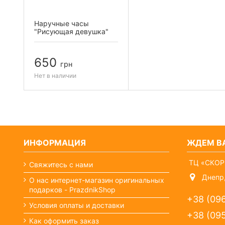
Наручные часы
"Рисующая девушка"
650
грн
Нет в наличии
ИНФОРМАЦИЯ
ЖДЕМ ВА
ТЦ «СКОР
Свяжитесь с нами
Днепр,
О нас интернет-магазин оригинальных
подарков - PrazdnikShop
+38 (09
Условия оплаты и доставки
+38 (09
Как оформить заказ