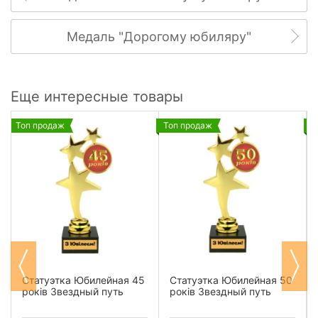
Медаль "Дорогому юбиляру"
Еще интересные товары
Топ продаж
Топ продаж
Т
Статуэтка Юбилейная 45
Статуэтка Юбилейная 50
років Звездный путь
років Звездный путь