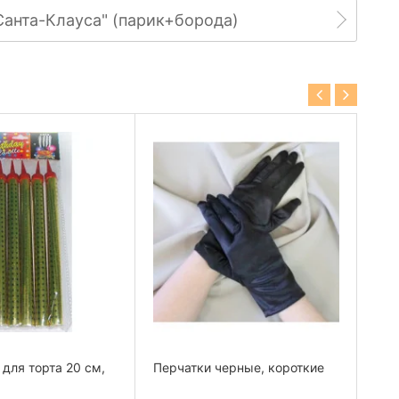
Санта-Клауса" (парик+борода)
для торта 20 см,
Перчатки черные, короткие
Пар
гол