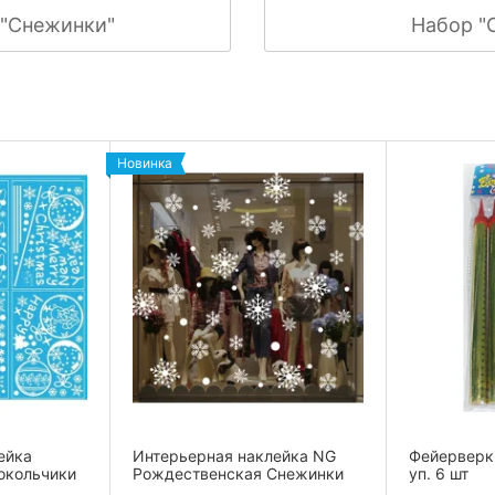
 "Снежинки"
Набор "
Новинка
ейка
Интерьерная наклейка NG
Фейерверк 
окольчики
Рождественская Снежинки
уп. 6 шт
XH6231...