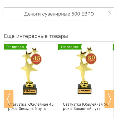
Деньги сувенирные 500 ЕВРО
Еще интересные товары
Топ продаж
Топ продаж
Т
Статуэтка Юбилейная 45
Статуэтка Юбилейная 50
років Звездный путь
років Звездный путь