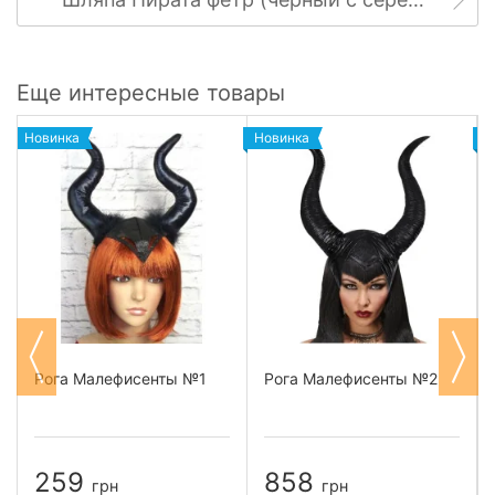
Еще интересные товары
Новинка
Новинка
Н
Рога Малефисенты №1
Рога Малефисенты №2
259
858
грн
грн