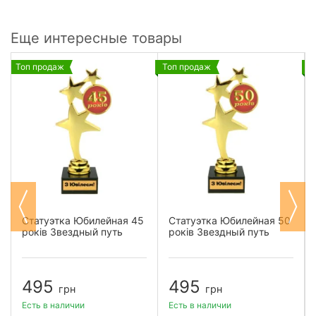
Еще интересные товары
Топ продаж
Топ продаж
Т
Статуэтка Юбилейная 45
Статуэтка Юбилейная 50
років Звездный путь
років Звездный путь
495
495
грн
грн
Есть в наличии
Есть в наличии