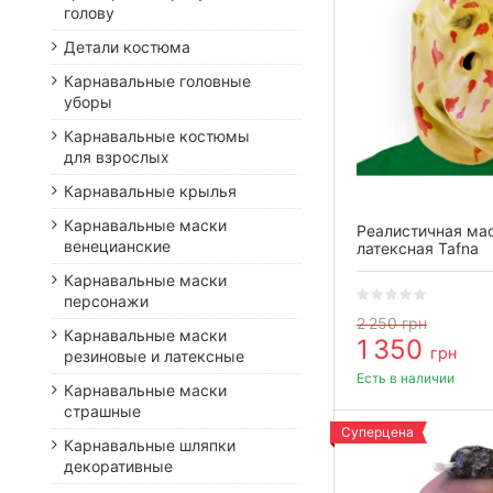
голову
Детали костюма
Карнавальные головные
уборы
Карнавальные костюмы
для взрослых
Карнавальные крылья
Карнавальные маски
Реалистичная ма
венецианские
латексная Tafna
Карнавальные маски
персонажи
2 250
грн
Карнавальные маски
1 350
грн
резиновые и латексные
Есть в наличии
Карнавальные маски
страшные
Суперцена
Карнавальные шляпки
декоративные