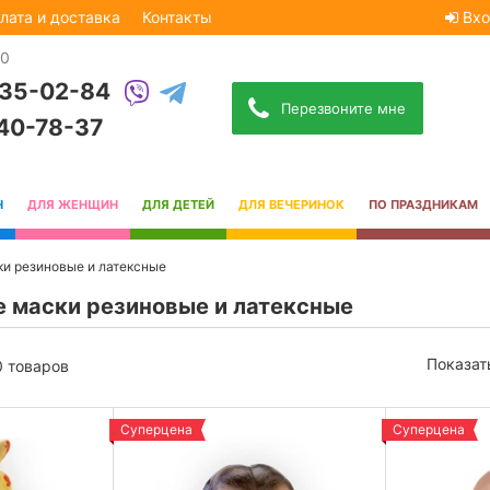
лата и доставка
Контакты
Вхо
30
535-02-84
Перезвоните мне
740-78-37
Н
ДЛЯ ЖЕНЩИН
ДЛЯ ДЕТЕЙ
ДЛЯ ВЕЧЕРИНОК
ПО ПРАЗДНИКАМ
и резиновые и латексные
 маски резиновые и латексные
Показат
0 товаров
Суперцена
Суперцена