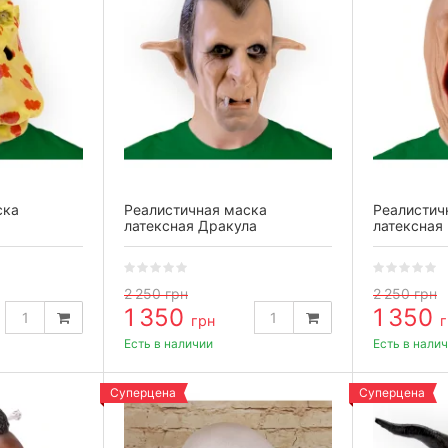
ска
Реалистичная маска
Реалистич
латексная Дракула
латексная
2 250
грн
2 250
грн
1 350
1 350
грн
г
Есть в наличии
Есть в нали
Суперцена
Суперцена