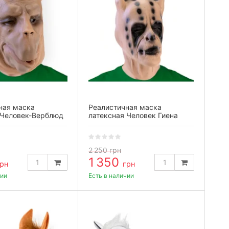
ная маска
Реалистичная маска
 Человек-Верблюд
латексная Человек Гиена
2 250
грн
1 350
рн
грн
чии
Есть в наличии