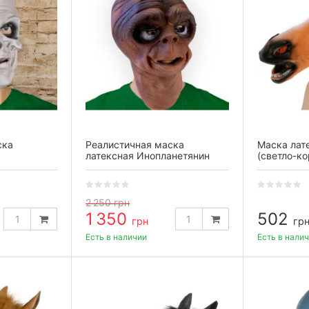
ска
Реалистичная маска
Маска лат
латексная Инопланетянин
(светло-ко
E.T.
2 250
грн
1 350
502
грн
гр
Есть в наличии
Есть в нали