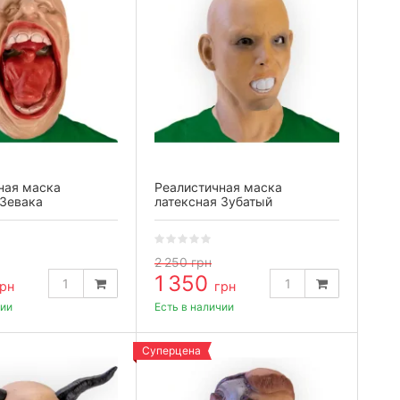
ная маска
Реалистичная маска
 Зевака
латексная Зубатый
2 250
грн
1 350
рн
грн
чии
Есть в наличии
Суперцена