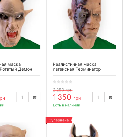
ная маска
Реалистичная маска
 Рогатый Демон
латексная Терминатор
2 250
грн
1 350
рн
грн
чии
Есть в наличии
Суперцена