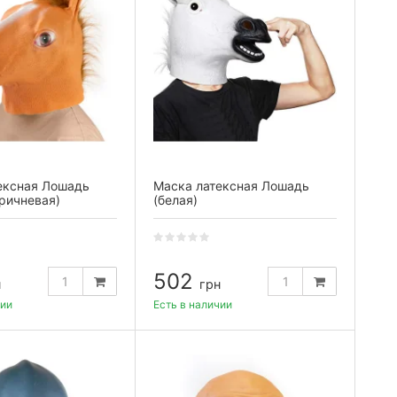
ексная Лошадь
Маска латексная Лошадь
ричневая)
(белая)
502
н
грн
чии
Есть в наличии