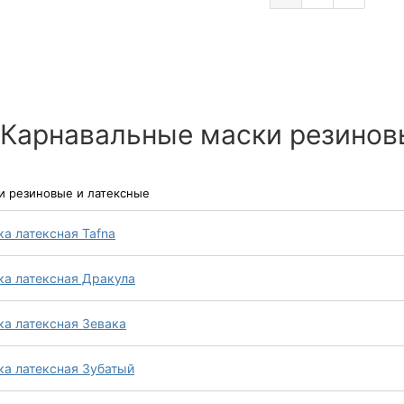
 Карнавальные маски резинов
и резиновые и латексные
а латексная Tafna
ка латексная Дракула
ка латексная Зевака
ка латексная Зубатый