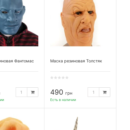
иновая Фантомас
Маска резиновая Толстяк
490
н
грн
чии
Есть в наличии