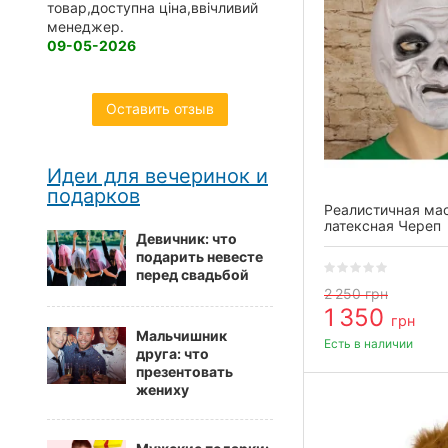
товар,доступна ціна,ввічливий
менеджер.
09-05-2026
Оставить отзыв
Идеи для вечеринок и
подарков
Реалистичная ма
латексная Череп
Девичник: что
подарить невесте
перед свадьбой
2 250
грн
1 350
грн
Мальчишник
Есть в наличии
друга: что
презентовать
жениху