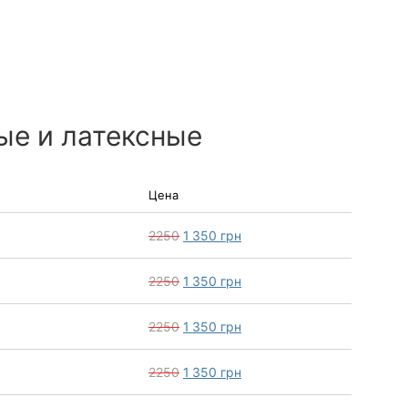
ые и латексные
Цена
2250
1 350
грн
2250
1 350
грн
2250
1 350
грн
2250
1 350
грн