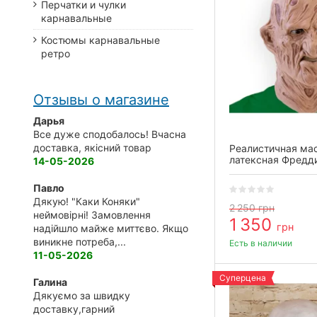
Перчатки и чулки
карнавальные
Костюмы карнавальные
ретро
Отзывы о магазине
Дарья
Все дуже сподобалось! Вчасна
доставка, якісний товар
Реалистичная ма
латексная Фредд
14-05-2026
Павло
Дякую! "Каки Коняки"
2 250
грн
неймовірні! Замовлення
1 350
грн
надійшло майже миттєво. Якщо
виникне потреба,...
Есть в наличии
11-05-2026
Суперцена
Галина
Дякуємо за швидку
доставку,гарний