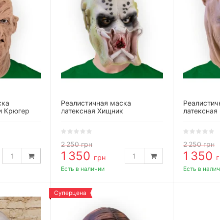
ска
Реалистичная маска
Реалистич
и Крюгер
латексная Хищник
латексная
2 250
грн
2 250
грн
1 350
1 350
грн
г
Есть в наличии
Есть в нали
Суперцена