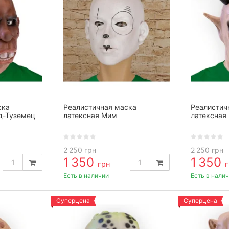
ска
Реалистичная маска
Реалистич
д-Туземец
латексная Мим
латексная
2 250
грн
2 250
грн
1 350
1 350
грн
г
Есть в наличии
Есть в нали
Суперцена
Суперцена