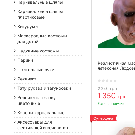
Карнавальные шляпы
Карнавальные шляпы
пластиковые
Кигуруми
Маскарадные костюмы
для детей
Надувные костюмы
Парики
Реалистичная ма
латексная Людое
Прикольные очки
Реквизит
Тату рукава и татуировки
2 250
грн
1 350
грн
Веночки на голову
цветочные
Есть в наличии
Короны карнавальные
Суперцена
Аксессуары для
фестивалей и вечеринок