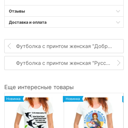
Отзывы
Доставка и оплата
Футболка с принтом женская "Доброго вечора, ми з України"
Футболка с принтом женская "Русский военный корабль иди на х...й"
Еще интересные товары
Новинка
Новинка
Н