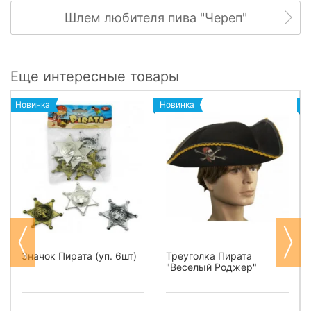
Шлем любителя пива "Череп"
Еще интересные товары
Новинка
Новинка
Н
Значок Пирата (уп. 6шт)
Треуголка Пирата
"Веселый Роджер"