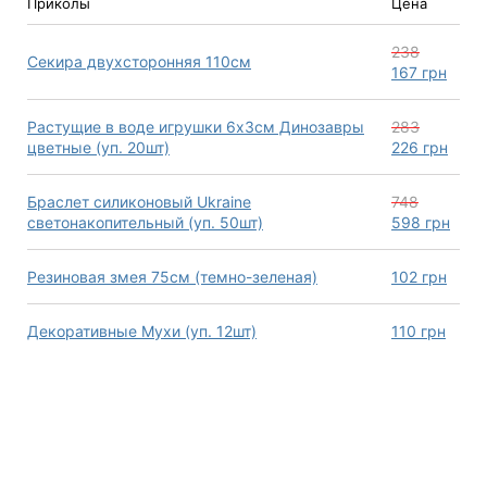
Приколы
Цена
238
Секира двухсторонняя 110см
167
грн
Растущие в воде игрушки 6х3см Динозавры
283
цветные (уп. 20шт)
226
грн
Браслет силиконовый Ukraine
748
светонакопительный (уп. 50шт)
598
грн
Резиновая змея 75см (темно-зеленая)
102
грн
Декоративные Мухи (уп. 12шт)
110
грн