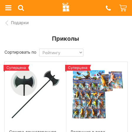
Prazdnik
Shop
Подарки
Приколы
Сортировать по
Суперцена
Суперцена
Секира двухсторонняя
Растущие в воде