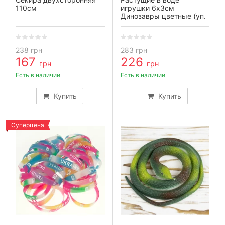
110см
игрушки 6х3см
Динозавры цветные (уп.
20шт)
238
грн
283
грн
167
226
грн
грн
Есть в наличии
Есть в наличии
Купить
Купить
Суперцена