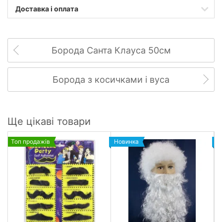
Доставка і оплата
Борода Санта Клауса 50см
Борода з косичками і вуса
Ще цікаві товари
Топ продажів
Новинка
Н