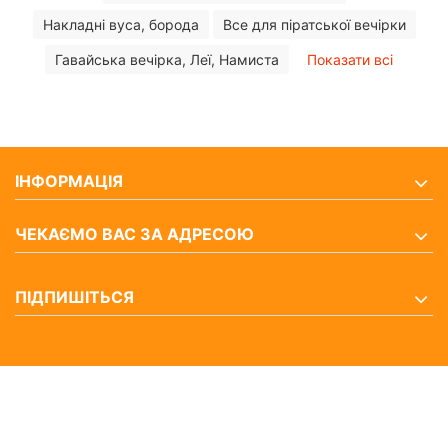
Накладні вуса, борода
Все для піратської вечірки
Гавайська вечірка, Леї, Намиста
Показати всі
ІНФОРМАЦІЯ
ЧЕКАЄМО ВАС ЗА АДРЕСОЮ
ПІДПИШІТЬСЯ