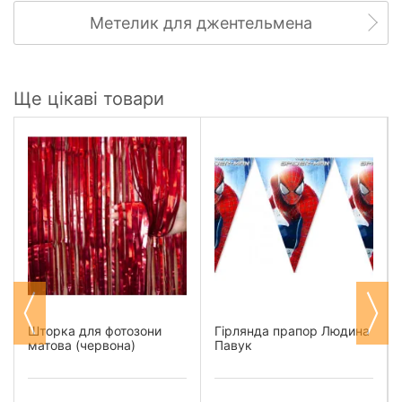
Метелик для джентельмена
Ще цікаві товари
Шторка для фотозони
Гірлянда прапор Людина
матова (червона)
Павук