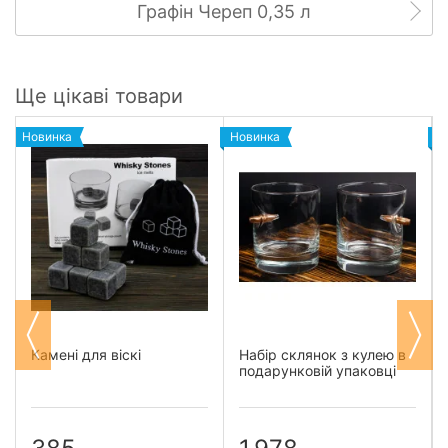
Графін Череп 0,35 л
Ще цікаві товари
Новинка
Новинка
Н
Камені для віскі
Набір склянок з кулею в
подарунковій упаковці