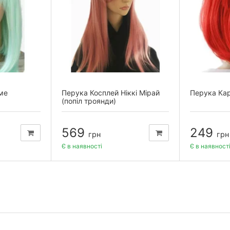
ме
Перука Косплей Ніккі Мірай
Перука Кар
(попіл троянди)
569
249
грн
грн
Є в наявності
Є в наявност