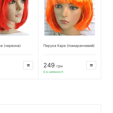
е (червона)
Перука Каре (помаранчевий)
Пер
(ру
249
3
грн
і
Є в наявності
Є в 