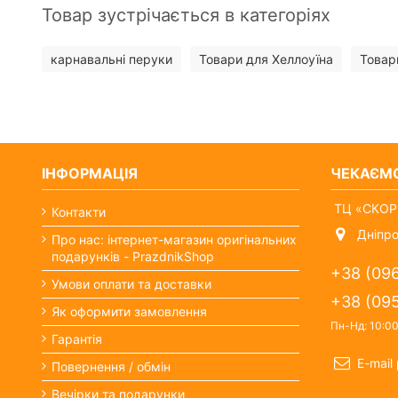
Товар зустрічається в категоріях
карнавальні перуки
Товари для Хеллоуїна
Товари
ІНФОРМАЦІЯ
ЧЕКАЄМ
ТЦ «СКОРП
Контакти
Дніпро
Про нас: інтернет-магазин оригінальних
подарунків - PrazdnikShop
+38 (09
Умови оплати та доставки
+38 (09
Як оформити замовлення
Пн-Нд: 10:0
Гарантія
E-mail
Повернення / обмін
Вечірки та подарунки