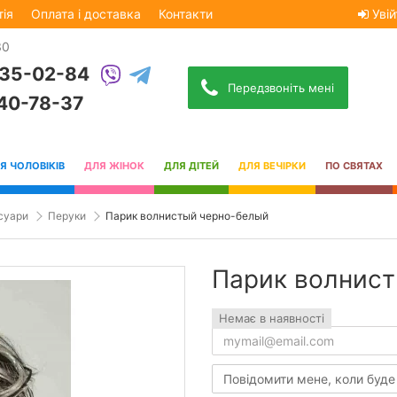
тія
Оплата і доставка
Контакти
Увій
30
535-02-84
Передзвоніть мені
740-78-37
Я ЧОЛОВІКІВ
ДЛЯ ЖІНОК
ДЛЯ ДІТЕЙ
ДЛЯ ВЕЧІРКИ
ПО СВЯТАХ
суари
Перуки
Парик волнистый черно-белый
Парик волнис
Немає в наявності
Повідомити мене, коли буде