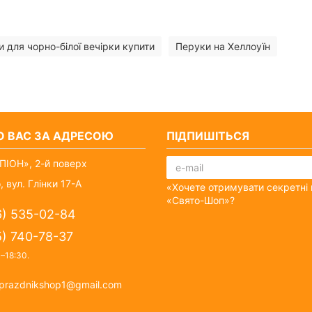
 для чорно-білої вечірки купити
Перуки на Хеллоуїн
О ВАС ЗА АДРЕСОЮ
ПІДПИШІТЬСЯ
ІОН», 2-й поверх
, вул. Глінки 17-А
«Хочете отримувати секретні 
«Свято-Шоп»?
6) 535-02-84
5) 740-78-37
0–18:30
.
prazdnikshop1@gmail.com