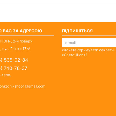
О ВАС ЗА АДРЕСОЮ
ПІДПИШІТЬСЯ
ІОН», 2-й поверх
, вул. Глінки 17-А
«Хочете отримувати секретні 
«Свято-Шоп»?
6) 535-02-84
5) 740-78-37
0–18:30
.
prazdnikshop1@gmail.com