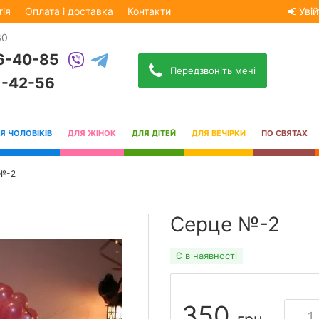
тія
Оплата і доставка
Контакти
Увій
30
6-40-85
Передзвоніть мені
1-42-56
Я ЧОЛОВІКІВ
ДЛЯ ЖІНОК
ДЛЯ ДІТЕЙ
ДЛЯ ВЕЧІРКИ
ПО СВЯТАХ
№-2
Серце №-2
Є в наявності
350