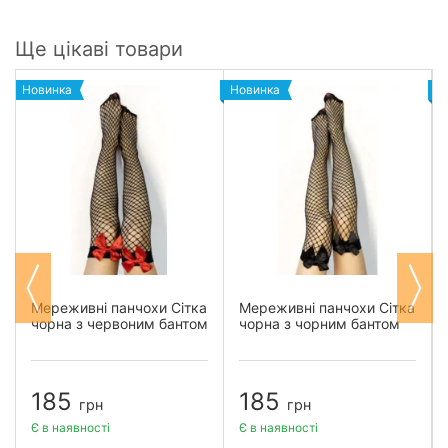
Ще цікаві товари
Новинка
Новинка
Н
Мереживні панчохи Сітка
Мереживні панчохи Сітка
чорна з червоним бантом
чорна з чорним бантом
185
185
грн
грн
Є в наявності
Є в наявності