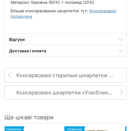
Матеріал: бавовна (80%) + поліамід (20%)
Більше консервованих шкарпеток тут:
Консервовані
подарунки
Відгуки
Доставка і оплата
Консервовані стерильні шкарпетки «Медика», жіночі
Консервовані шкарпетки «Улюбленої доньки»
Ще цікаві товари
Новинка
Новинка
Н