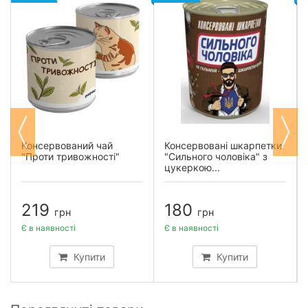
Консервований чай
Консервовані шкарпетки
"Проти тривожності"
"Сильного чоловіка" з
цукеркою...
219
180
грн
грн
Є в наявності
Є в наявності
Купити
Купити