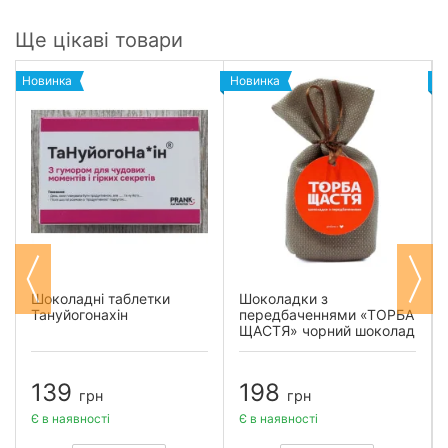
Ще цікаві товари
Новинка
Новинка
Н
Шоколадні таблетки
Шоколадки з
Тануйогонахін
передбаченнями «ТОРБА
ЩАСТЯ» чорний шоколад
139
198
грн
грн
Є в наявності
Є в наявності