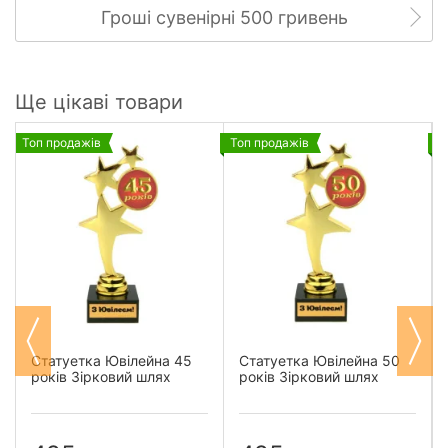
Гроші сувенірні 500 гривень
Ще цікаві товари
Топ продажів
Топ продажів
Т
Статуетка Ювілейна 45
Статуетка Ювілейна 50
років Зірковий шлях
років Зірковий шлях