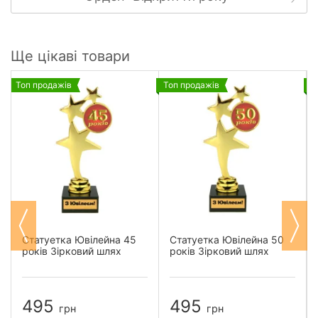
Ще цікаві товари
Топ продажів
Топ продажів
Т
Статуетка Ювілейна 45
Статуетка Ювілейна 50
років Зірковий шлях
років Зірковий шлях
495
495
грн
грн