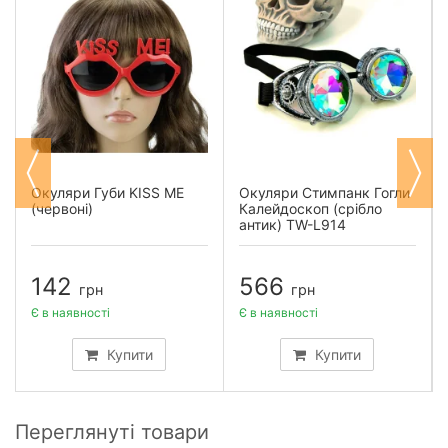
Окуляри Губи KISS ME
Окуляри Стимпанк Гогли
(червоні)
Калейдоскоп (срібло
антик) TW-L914
142
566
грн
грн
Є в наявності
Є в наявності
Купити
Купити
Переглянуті товари