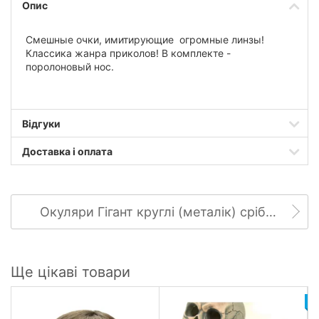
Опис
Смешные очки, имитирующие огромные линзы!
Классика жанра приколов! В комплекте -
поролоновый нос.
Відгуки
Доставка і оплата
Окуляри Гігант круглі (металік) срібло
Ще цікаві товари
Н