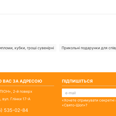
ипломи, кубки, гроші сувенірні
Прикольні подарунки для спів
О ВАС ЗА АДРЕСОЮ
ПІДПИШІТЬСЯ
ІОН», 2-й поверх
, вул. Глінки 17-А
«Хочете отримувати секретні 
«Свято-Шоп»?
6) 535-02-84