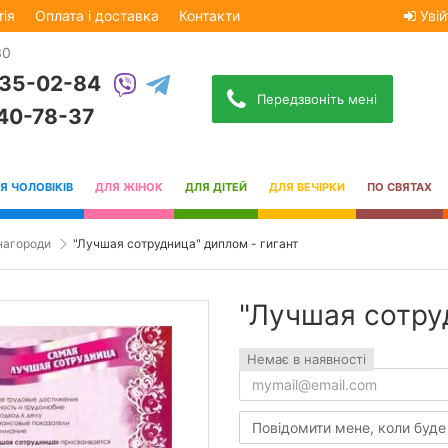
тія
Оплата і доставка
Контакти
Увій
30
535-02-84
Передзвоніть мені
740-78-37
Я ЧОЛОВІКІВ
ДЛЯ ЖІНОК
ДЛЯ ДІТЕЙ
ДЛЯ ВЕЧІРКИ
ПО СВЯТАХ
 нагороди
"Лучшая сотрудница" диплом - гигант
"Лучшая сотру
Немає в наявності
Повідомити мене, коли буде