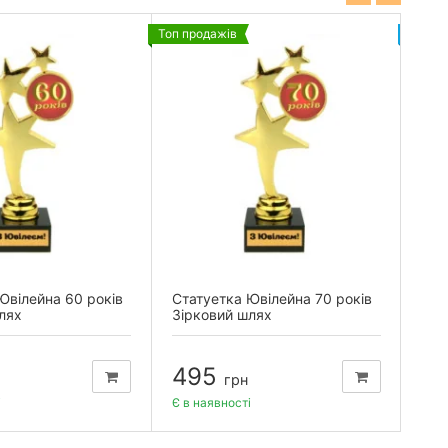
Топ продажів
Новин
Ювілейна 60 років
Статуетка Ювілейна 70 років
Мед
лях
Зірковий шлях
бух
495
2
грн
і
Є в наявності
Є в 