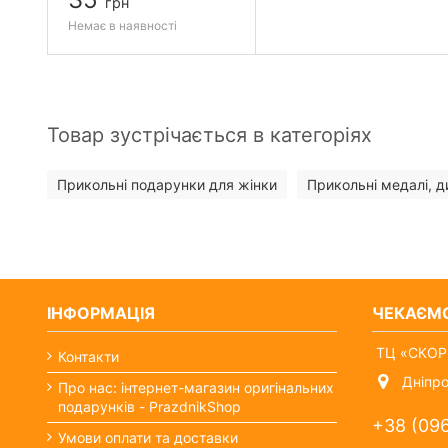
грн
Немає в наявності
Товар зустрічається в категоріях
Прикольні подарунки для жінки
Прикольні медалі, д
ІНФОРМАЦІЯ
ЧЕКАЄМ
ТЦ «СКОРП
Контакти
Дніпро
Про нас: інтернет-магазин оригінальних
подарунків - PrazdnikShop
+38 (09
Умови оплати та доставки