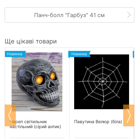
Панч-болл "Гарбуз" 41 см
Ще цікаві товари
Новинка
Новинка
Н
Череп світильник
Павутина Велюр (біла)
настільний (сірий антик)