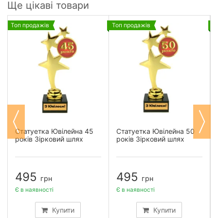
Ще цікаві товари
Топ продажів
Топ продажів
Т
Статуетка Ювілейна 45
Статуетка Ювілейна 50
років Зірковий шлях
років Зірковий шлях
495
495
грн
грн
Є в наявності
Є в наявності
Купити
Купити