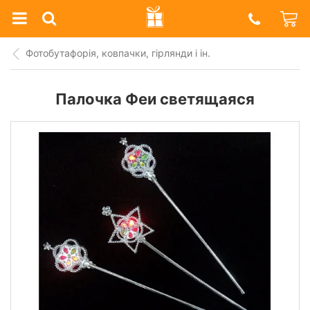
Prazdnik
Shop
Фотобутафорія, ковпачки, гірлянди і ін.
Палочка Феи светящаяся