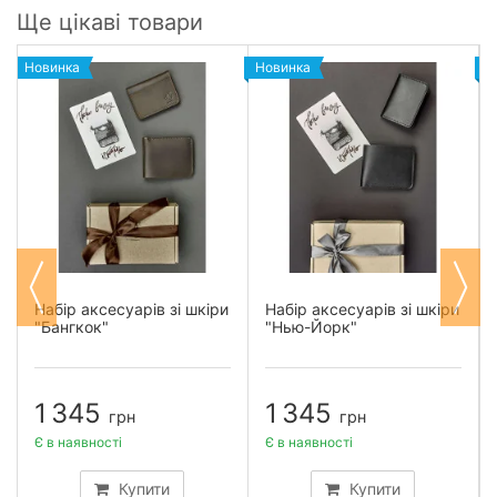
Ще цікаві товари
Новинка
Новинка
Н
Набір аксесуарів зі шкіри
Набір аксесуарів зі шкіри
"Бангкок"
"Нью-Йорк"
1 345
1 345
грн
грн
Є в наявності
Є в наявності
Купити
Купити